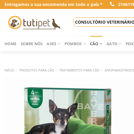
Skip
Entregamos a sua encomenda em todo o país *
219617
to
content
CONSULTÓRIO VETERINÁRI
HOME
SOBRE NÓS
AVES
POMBOS
CÃO
GATO
PEIX
INÍCIO
/
PRODUTOS PARA CÃO
/
TRATAMENTOS PARA CÃO
/
ANTIPARASITÁRIO