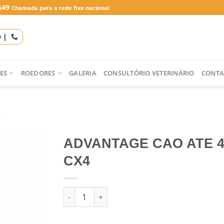
649
Chamada para a rede fixa nacional
O |
ES
ROEDORES
GALERIA
CONSULTÓRIO VETERINÁRIO
CONTA
S
ADVANTAGE CAO ATE 4
CX4
Quantidade de ADVANTAGE CAO ATE 4 KG CX4