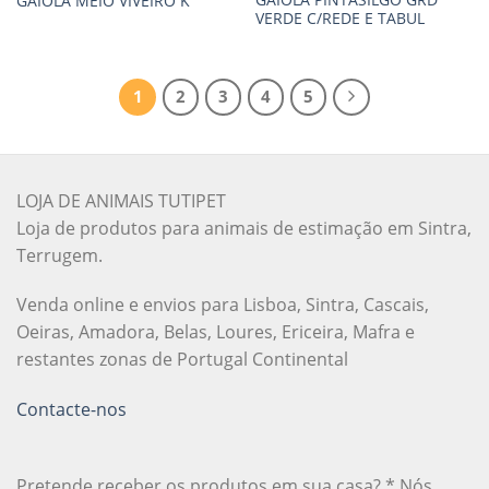
GAIOLA MEIO VIVEIRO K
VERDE C/REDE E TABUL
1
2
3
4
5
LOJA DE ANIMAIS TUTIPET
Loja de produtos para animais de estimação em Sintra,
Terrugem.
Venda online e envios para Lisboa, Sintra, Cascais,
Oeiras, Amadora, Belas, Loures, Ericeira, Mafra e
restantes zonas de Portugal Continental
Contacte-nos
Pretende receber os produtos em sua casa? * Nós