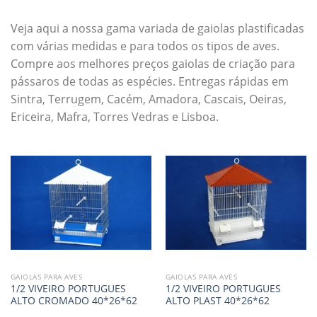
Veja aqui a nossa gama variada de gaiolas plastificadas
com várias medidas e para todos os tipos de aves.
Compre aos melhores preços gaiolas de criação para
pássaros de todas as espécies. Entregas rápidas em
Sintra, Terrugem, Cacém, Amadora, Cascais, Oeiras,
Ericeira, Mafra, Torres Vedras e Lisboa.
GAIOLAS PARA AVES
GAIOLAS PARA AVES
1/2 VIVEIRO PORTUGUES
1/2 VIVEIRO PORTUGUES
ALTO CROMADO 40*26*62
ALTO PLAST 40*26*62