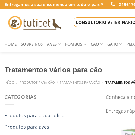
Skip
Entregamos a sua encomenda em todo o país *
219617
to
content
CONSULTÓRIO VETERINÁRI
HOME
SOBRE NÓS
AVES
POMBOS
CÃO
GATO
PEIX
Tratamentos vários para cão
INÍCIO
/
PRODUTOS PARA CÃO
/
TRATAMENTOS PARA CÃO
/
TRATAMENTOS VÁ
CATEGORIAS
Conheça a no
Entregas ráp
Produtos para aquariofilia
Produtos para aves