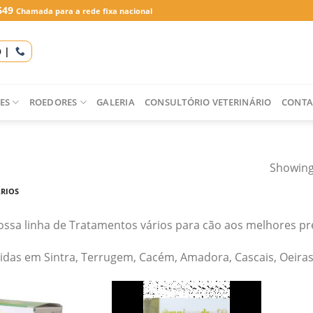
649
Chamada para a rede fixa nacional
O |
ES
ROEDORES
GALERIA
CONSULTÓRIO VETERINÁRIO
CONTA
Showing 
RIOS
ssa linha de Tratamentos vários para cão aos melhores p
idas em Sintra, Terrugem, Cacém, Amadora, Cascais, Oeiras, 