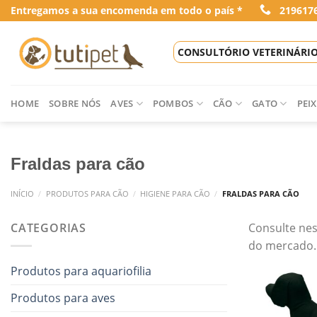
Skip
Entregamos a sua encomenda em todo o país *
219617
to
content
CONSULTÓRIO VETERINÁRI
HOME
SOBRE NÓS
AVES
POMBOS
CÃO
GATO
PEIX
Fraldas para cão
INÍCIO
/
PRODUTOS PARA CÃO
/
HIGIENE PARA CÃO
/
FRALDAS PARA CÃO
CATEGORIAS
Consulte nes
do mercado. 
Produtos para aquariofilia
Produtos para aves