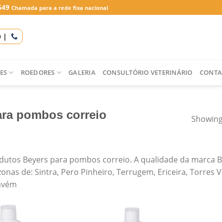
649
Chamada para a rede fixa nacional
O |
ES
ROEDORES
GALERIA
CONSULTÓRIO VETERINÁRIO
CONTA
ara pombos correio
Showing 
dutos Beyers para pombos correio. A qualidade da marca 
zonas de: Sintra, Pero Pinheiro, Terrugem, Ericeira, Torres 
cavém