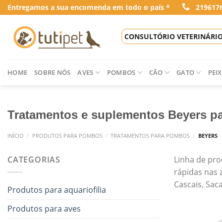
Skip
Entregamos a sua encomenda em todo o país *
219617
to
content
CONSULTÓRIO VETERINÁRI
HOME
SOBRE NÓS
AVES
POMBOS
CÃO
GATO
PEIX
Tratamentos e suplementos Beyers p
INÍCIO
/
PRODUTOS PARA POMBOS
/
TRATAMENTOS PARA POMBOS
/
BEYERS
CATEGORIAS
Linha de pro
rápidas nas 
Cascais, Sa
Produtos para aquariofilia
Produtos para aves