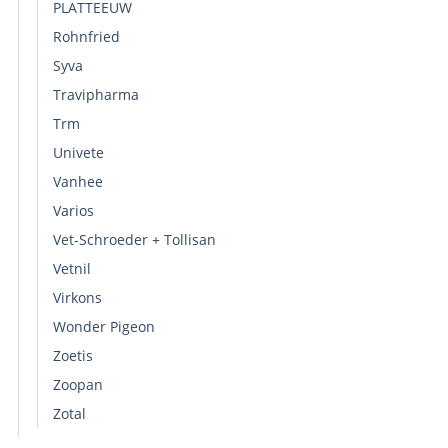
PLATTEEUW
Rohnfried
Syva
Travipharma
Trm
Univete
Vanhee
Varios
Vet-Schroeder + Tollisan
Vetnil
Virkons
Wonder Pigeon
Zoetis
Zoopan
Zotal