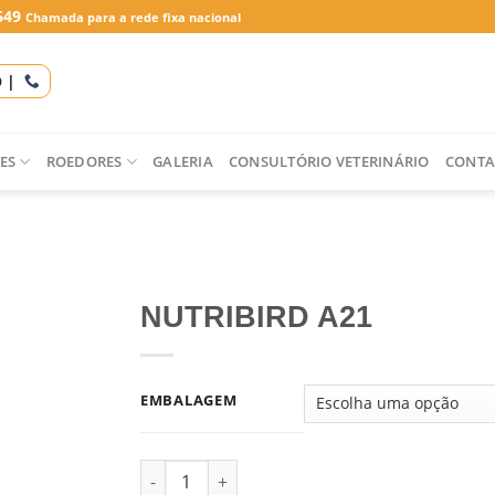
649
Chamada para a rede fixa nacional
O |
ES
ROEDORES
GALERIA
CONSULTÓRIO VETERINÁRIO
CONTA
NUTRIBIRD A21
EMBALAGEM
Quantidade de NUTRIBIRD A21