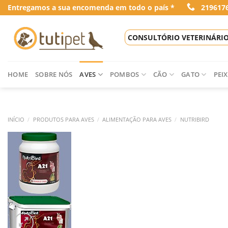
Skip
Entregamos a sua encomenda em todo o país *
219617
to
content
CONSULTÓRIO VETERINÁRI
HOME
SOBRE NÓS
AVES
POMBOS
CÃO
GATO
PEIX
INÍCIO
/
PRODUTOS PARA AVES
/
ALIMENTAÇÃO PARA AVES
/
NUTRIBIRD