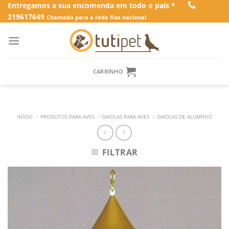
Skip
Entregamos a sua encomenda em todo o país *
219617649
to
Chamada para a rede fixa nacional
content
CARRINHO
INÍCIO
/
PRODUTOS PARA AVES
/
GAIOLAS PARA AVES
/
GAIOLAS DE ALUMÍNIO
FILTRAR