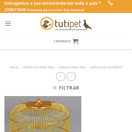
Skip
Entregamos a sua encomenda em todo o país *
219617649
to
Chamada para a rede fixa nacional
content
CARRINHO
INÍCIO
/
PRODUTOS PARA AVES
/
GAIOLAS PARA AVES
/
GAIOLAS DE ALUMÍNIO
FILTRAR