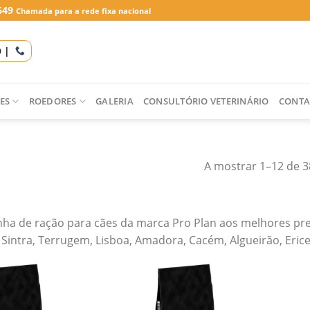
649
Chamada para a rede fixa nacional
O |
ES
ROEDORES
GALERIA
CONSULTÓRIO VETERINÁRIO
CONTA
A mostrar 1–12 de 3
nha de ração para cães da marca Pro Plan aos melhores preç
Sintra, Terrugem, Lisboa, Amadora, Cacém, Algueirão, Ericei