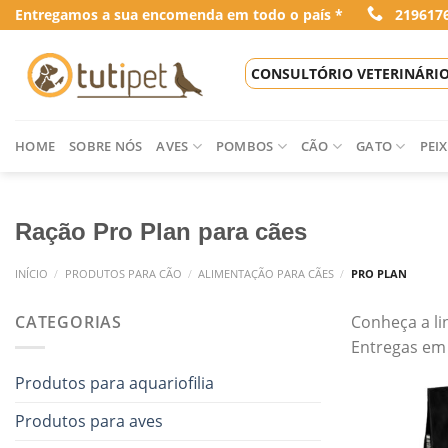
Skip
Entregamos a sua encomenda em todo o país *
219617
to
content
CONSULTÓRIO VETERINÁRI
HOME
SOBRE NÓS
AVES
POMBOS
CÃO
GATO
PEIX
Ração Pro Plan para cães
INÍCIO
/
PRODUTOS PARA CÃO
/
ALIMENTAÇÃO PARA CÃES
/
PRO PLAN
CATEGORIAS
Conheça a li
Entregas em 
Produtos para aquariofilia
Produtos para aves