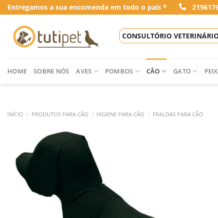
Skip
Entregamos a sua encomenda em todo o país *
219617
to
content
CONSULTÓRIO VETERINÁRI
HOME
SOBRE NÓS
AVES
POMBOS
CÃO
GATO
PEIX
INÍCIO
/
PRODUTOS PARA CÃO
/
HIGIENE PARA CÃO
/
FRALDAS PARA CÃO