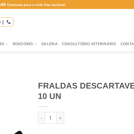
649
Chamada para a rede fixa nacional
O |
ES
ROEDORES
GALERIA
CONSULTÓRIO VETERINÁRIO
CONTA
FRALDAS DESCARTAVE
10 UN
Quantidade de FRALDAS DESCARTAVEIS XL 10