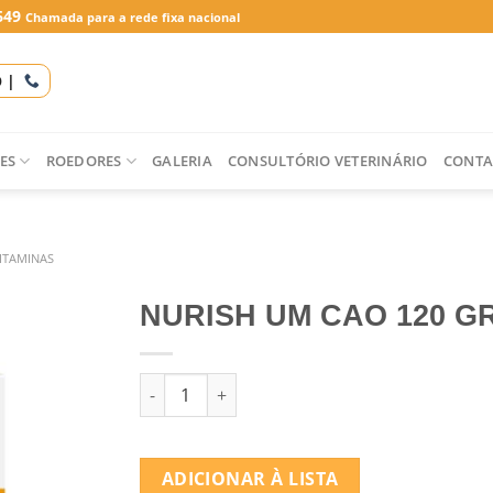
649
Chamada para a rede fixa nacional
O |
ES
ROEDORES
GALERIA
CONSULTÓRIO VETERINÁRIO
CONTA
ITAMINAS
NURISH UM CAO 120 G
Quantidade de NURISH UM CAO 120 GR
ADICIONAR À LISTA