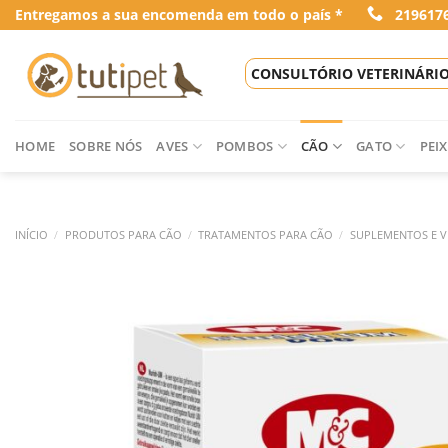
Skip
Entregamos a sua encomenda em todo o país *
219617
to
content
CONSULTÓRIO VETERINÁRI
HOME
SOBRE NÓS
AVES
POMBOS
CÃO
GATO
PEIX
INÍCIO
/
PRODUTOS PARA CÃO
/
TRATAMENTOS PARA CÃO
/
SUPLEMENTOS E V