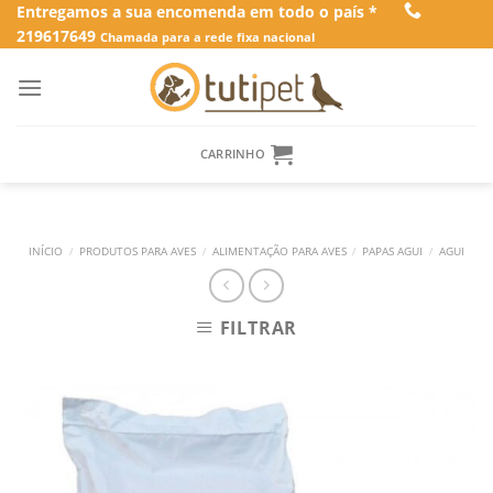
Skip
Entregamos a sua encomenda em todo o país *
219617649
to
Chamada para a rede fixa nacional
content
CARRINHO
INÍCIO
/
PRODUTOS PARA AVES
/
ALIMENTAÇÃO PARA AVES
/
PAPAS AGUI
/
AGUI
FILTRAR