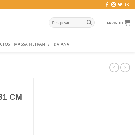
Pesquisar
CARRINHO
por:
CTOS
MASSA FILTRANTE
DAJANA
31 CM
A 49*23*31 CM