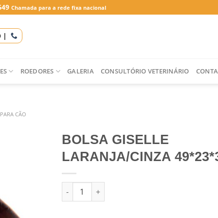
649
Chamada para a rede fixa nacional
O |
ES
ROEDORES
GALERIA
CONSULTÓRIO VETERINÁRIO
CONTA
PARA CÃO
BOLSA GISELLE
LARANJA/CINZA 49*23*
Quantidade de BOLSA GISELLE LARANJA/CINZ