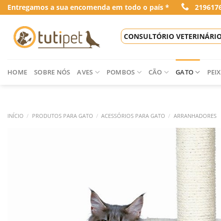
Skip
Entregamos a sua encomenda em todo o país *
219617
to
content
CONSULTÓRIO VETERINÁRI
HOME
SOBRE NÓS
AVES
POMBOS
CÃO
GATO
PEIX
INÍCIO
/
PRODUTOS PARA GATO
/
ACESSÓRIOS PARA GATO
/
ARRANHADORES