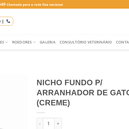
649
Chamada para a rede fixa nacional
O |
ES
ROEDORES
GALERIA
CONSULTÓRIO VETERINÁRIO
CONTA
NICHO FUNDO P/
ARRANHADOR DE GAT
(CREME)
Quantidade de NICHO FUNDO P/ ARRANHADO