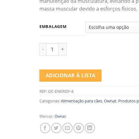
manutenção da musculatura, evitando a p
massa muscular devido a esforços físicos.
EMBALAGEM
Quantidade de Ownat Classic Energy
ADICIONAR À LISTA
REF:
OC-ENERGY-4
Categorias:
Alimentação para cães
,
Ownat
,
Produtos p
Marcas:
Ownat