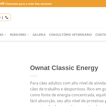
649
Chamada para a rede fixa nacional
O |
ES
ROEDORES
GALERIA
CONSULTÓRIO VETERINÁRIO
CONTA
Ownat Classic Energy
Para cães adultos com alto nível de atividad
cães de trabalho e desportivos. Rico em g
como fonte de energia concentrada, equil
fácil absorção, seu alto nível de proteínas