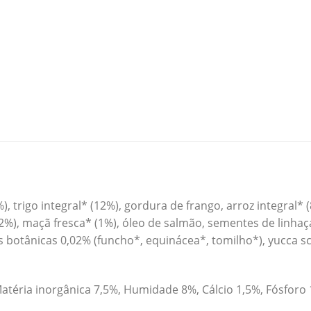
trigo integral* (12%), gordura de frango, arroz integral* (8
* (2%), maçã fresca* (1%), óleo de salmão, sementes de linha
s botânicas 0,02% (funcho*, equinácea*, tomilho*), yucca sc
atéria inorgânica 7,5%, Humidade 8%, Cálcio 1,5%, Fósforo 