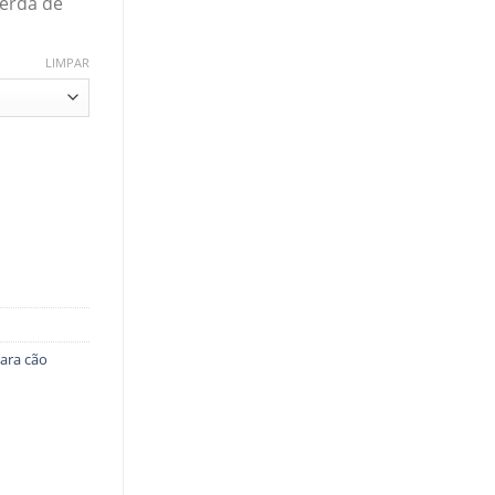
erda de
LIMPAR
ara cão