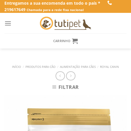
Skip
Entregamos a sua encomenda em todo o país *
219617649
to
Chamada para a rede fixa nacional
content
CARRINHO
INÍCIO
/
PRODUTOS PARA CÃO
/
ALIMENTAÇÃO PARA CÃES
/
ROYAL CANIN
FILTRAR