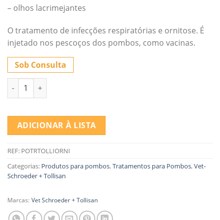
– olhos lacrimejantes
O tratamento de infecções respiratórias e ornitose. É
injetado nos pescoços dos pombos, como vacinas.
Sob Consulta
Quantidade de TOLLISAN ORNI 1 ONE 25 ML
ADICIONAR À LISTA
REF:
POTRTOLLIORNI
Categorias:
Produtos para pombos
,
Tratamentos para Pombos
,
Vet-
Schroeder + Tollisan
Marcas:
Vet Schroeder + Tollisan