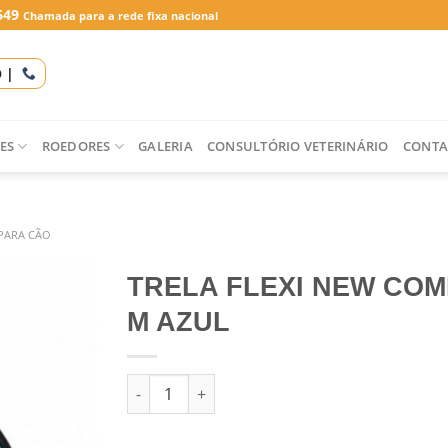
649
Chamada para a rede fixa nacional
O |
ES
ROEDORES
GALERIA
CONSULTÓRIO VETERINÁRIO
CONTA
 PARA CÃO
TRELA FLEXI NEW CO
M AZUL
Quantidade de TRELA FLEXI NEW COMFORT M