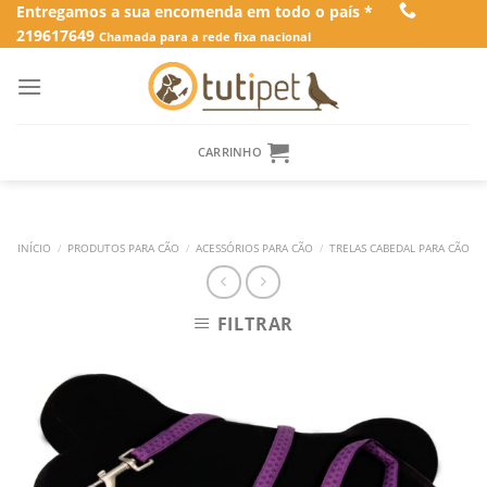
Skip
Entregamos a sua encomenda em todo o país *
219617649
to
Chamada para a rede fixa nacional
content
CARRINHO
INÍCIO
/
PRODUTOS PARA CÃO
/
ACESSÓRIOS PARA CÃO
/
TRELAS CABEDAL PARA CÃO
FILTRAR