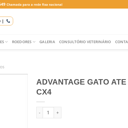
649
Chamada para a rede fixa nacional
O |
ES
ROEDORES
GALERIA
CONSULTÓRIO VETERINÁRIO
CONTA
IOS
ADVANTAGE GATO ATE 
CX4
Quantidade de ADVANTAGE GATO ATE 4 KG CX