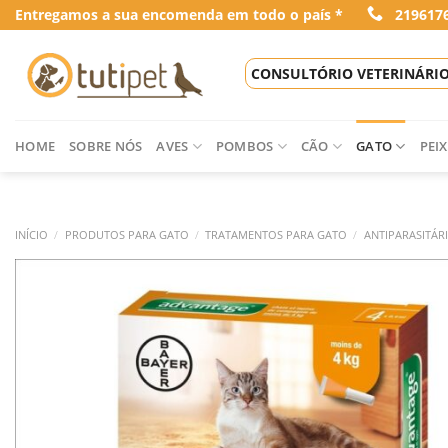
Skip
Entregamos a sua encomenda em todo o país *
219617
to
content
CONSULTÓRIO VETERINÁRI
HOME
SOBRE NÓS
AVES
POMBOS
CÃO
GATO
PEIX
INÍCIO
/
PRODUTOS PARA GATO
/
TRATAMENTOS PARA GATO
/
ANTIPARASITÁR