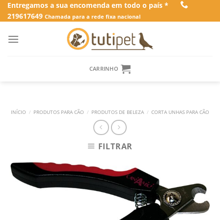
Skip
Entregamos a sua encomenda em todo o país *
219617649
to
Chamada para a rede fixa nacional
content
CARRINHO
INÍCIO
/
PRODUTOS PARA CÃO
/
PRODUTOS DE BELEZA
/
CORTA UNHAS PARA CÃO
FILTRAR