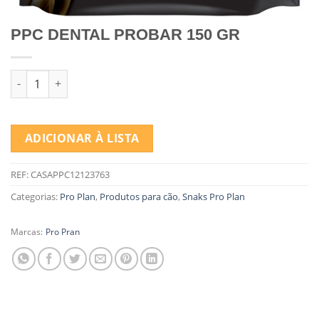
PPC DENTAL PROBAR 150 GR
Quantidade de PPC DENTAL PROBAR 150 GR
ADICIONAR À LISTA
REF:
CASAPPC12123763
Categorias:
Pro Plan
,
Produtos para cão
,
Snaks Pro Plan
Marcas:
Pro Pran