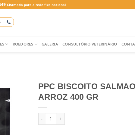
649
Chamada para a rede fixa nacional
O |
ES
ROEDORES
GALERIA
CONSULTÓRIO VETERINÁRIO
CONTA
PPC BISCOITO SALMAO
ARROZ 400 GR
Quantidade de PPC BISCOITO SALMAO + ARRO