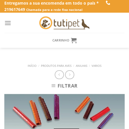
Skip
Entregamos a sua encomenda em todo o país *
219617649
to
Chamada para a rede fixa nacional
content
CARRINHO
INÍCIO
/
PRODUTOS PARA AVES
/
ANILHAS
/
VARIOS
FILTRAR