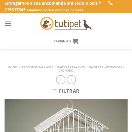
Skip
Entregamos a sua encomenda em todo o país *
219617649
to
Chamada para a rede fixa nacional
content
CARRINHO
INÍCIO
/
PRODUTOS PARA AVES
/
GAIOLAS PARA AVES
/
GAIOLAS PLASTIFICADAS -
CROMADO
FILTRAR