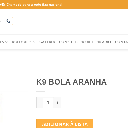
649
Chamada para a rede fixa nacional
O |
ES
ROEDORES
GALERIA
CONSULTÓRIO VETERINÁRIO
CONTA
K9 BOLA ARANHA
Quantidade de K9 BOLA ARANHA
ADICIONAR À LISTA