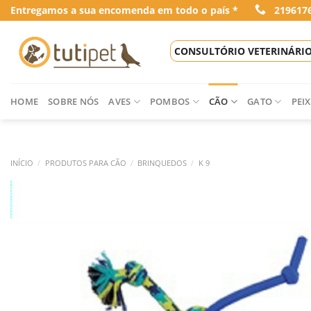
Skip
Entregamos a sua encomenda em todo o país *
219617
to
content
CONSULTÓRIO VETERINÁRI
HOME
SOBRE NÓS
AVES
POMBOS
CÃO
GATO
PEIX
INÍCIO
/
PRODUTOS PARA CÃO
/
BRINQUEDOS
/
K 9