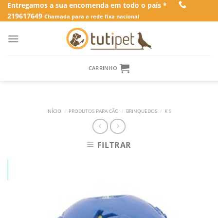
Skip
Entregamos a sua encomenda em todo o país *
219617649
to
Chamada para a rede fixa nacional
content
CARRINHO
INÍCIO
/
PRODUTOS PARA CÃO
/
BRINQUEDOS
/
K 9
FILTRAR