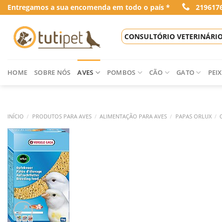
Skip
Entregamos a sua encomenda em todo o país *
219617
to
content
CONSULTÓRIO VETERINÁRI
HOME
SOBRE NÓS
AVES
POMBOS
CÃO
GATO
PEIX
INÍCIO
/
PRODUTOS PARA AVES
/
ALIMENTAÇÃO PARA AVES
/
PAPAS ORLUX
/