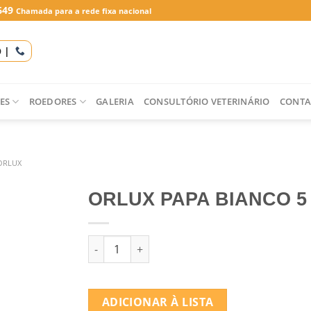
649
Chamada para a rede fixa nacional
O |
ES
ROEDORES
GALERIA
CONSULTÓRIO VETERINÁRIO
CONTA
ORLUX
ORLUX PAPA BIANCO 5
Quantidade de ORLUX PAPA BIANCO 5 KG
ADICIONAR À LISTA