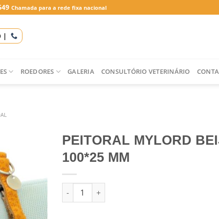
649
Chamada para a rede fixa nacional
O |
ES
ROEDORES
GALERIA
CONSULTÓRIO VETERINÁRIO
CONTA
DAL
PEITORAL MYLORD BEIJ
100*25 MM
Quantidade de PEITORAL MYLORD BEIJE 60-1