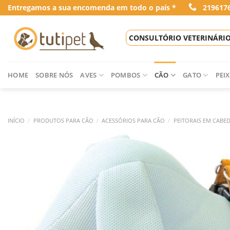
Skip
Entregamos a sua encomenda em todo o país *
219617
to
content
CONSULTÓRIO VETERINÁRI
HOME
SOBRE NÓS
AVES
POMBOS
CÃO
GATO
PEIX
INÍCIO
/
PRODUTOS PARA CÃO
/
ACESSÓRIOS PARA CÃO
/
PEITORAIS EM CABE