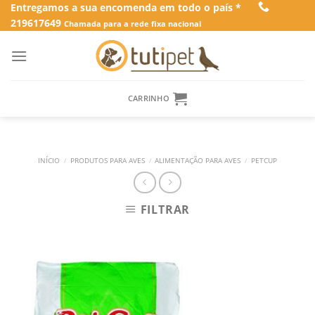
Skip
Entregamos a sua encomenda em todo o país *
219617649
to
Chamada para a rede fixa nacional
content
CARRINHO
INÍCIO
/
PRODUTOS PARA AVES
/
ALIMENTAÇÃO PARA AVES
/
PETCUP
FILTRAR