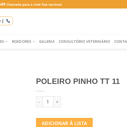
649
Chamada para a rede fixa nacional
O |
ES
ROEDORES
GALERIA
CONSULTÓRIO VETERINÁRIO
CONTA
POLEIRO PINHO TT 11
Quantidade de POLEIRO PINHO TT 11
ADICIONAR À LISTA