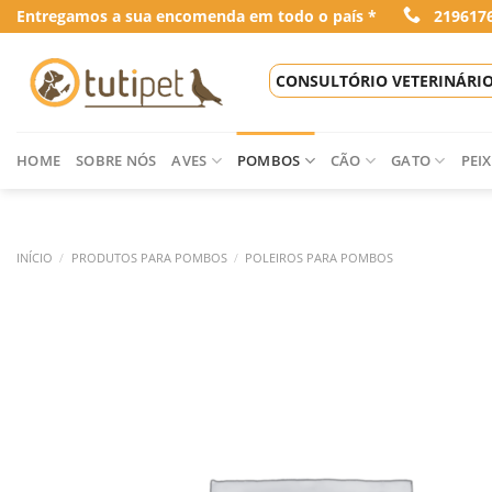
Skip
Entregamos a sua encomenda em todo o país *
219617
to
content
CONSULTÓRIO VETERINÁRI
HOME
SOBRE NÓS
AVES
POMBOS
CÃO
GATO
PEIX
INÍCIO
/
PRODUTOS PARA POMBOS
/
POLEIROS PARA POMBOS