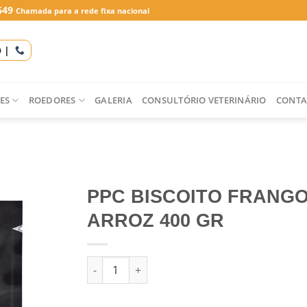
649
Chamada para a rede fixa nacional
O |
ES
ROEDORES
GALERIA
CONSULTÓRIO VETERINÁRIO
CONTA
PPC BISCOITO FRANGO
ARROZ 400 GR
Quantidade de PPC BISCOITO FRANGO + ARRO