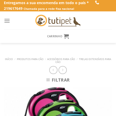
Skip
Entregamos a sua encomenda em todo o país *
219617649
to
Chamada para a rede fixa nacional
content
CARRINHO
INÍCIO
/
PRODUTOS PARA CÃO
/
ACESSÓRIOS PARA CÃO
/
TRELAS EXTENSÍVEIS PARA
CÃO
FILTRAR