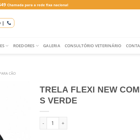
649
Chamada para a rede fixa nacional
O |
ES
ROEDORES
GALERIA
CONSULTÓRIO VETERINÁRIO
CONTA
 PARA CÃO
TRELA FLEXI NEW CO
S VERDE
Quantidade de TRELA FLEXI NEW COMFORT S 