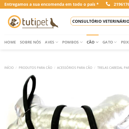
Skip
Entregamos a sua encomenda em todo o país *
219617
to
content
CONSULTÓRIO VETERINÁRI
HOME
SOBRE NÓS
AVES
POMBOS
CÃO
GATO
PEIX
INÍCIO
/
PRODUTOS PARA CÃO
/
ACESSÓRIOS PARA CÃO
/
TRELAS CABEDAL PA