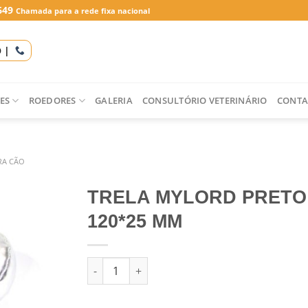
649
Chamada para a rede fixa nacional
O |
ES
ROEDORES
GALERIA
CONSULTÓRIO VETERINÁRIO
CONTA
RA CÃO
TRELA MYLORD PRETO
120*25 MM
Quantidade de TRELA MYLORD PRETO 120*25