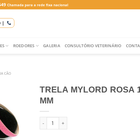
649
Chamada para a rede fixa nacional
O |
ES
ROEDORES
GALERIA
CONSULTÓRIO VETERINÁRIO
CONTA
RA CÃO
TRELA MYLORD ROSA 1
MM
Quantidade de TRELA MYLORD ROSA 120*15 