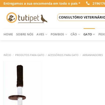
Skip
Entregamos a sua encomenda em todo o país *
219617
to
content
CONSULTÓRIO VETERINÁRI
HOME
SOBRE NÓS
AVES
POMBOS
CÃO
GATO
PEIX
INÍCIO
/
PRODUTOS PARA GATO
/
ACESSÓRIOS PARA GATO
/
ARRANHADORES