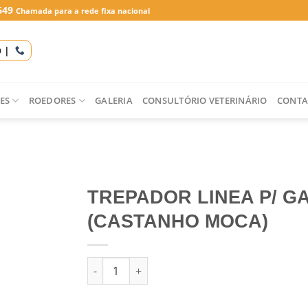
649
Chamada para a rede fixa nacional
O |
ES
ROEDORES
GALERIA
CONSULTÓRIO VETERINÁRIO
CONTA
TREPADOR LINEA P/ G
(CASTANHO MOCA)
Quantidade de TREPADOR LINEA P/ GATOS (