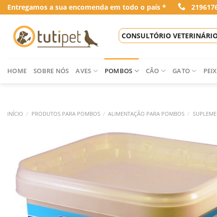
Skip
Entregamos a sua encomenda em todo o país *
219617
to
content
CONSULTÓRIO VETERINÁRI
HOME
SOBRE NÓS
AVES
POMBOS
CÃO
GATO
PEIX
INÍCIO
/
PRODUTOS PARA POMBOS
/
ALIMENTAÇÃO PARA POMBOS
/
SUPLEME