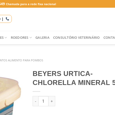
649
Chamada para a rede fixa nacional
O |
ES
ROEDORES
GALERIA
CONSULTÓRIO VETERINÁRIO
CONTA
NTOS ALIMENTO PARA POMBOS
BEYERS URTICA-
CHLORELLA MINERAL 
Quantidade de BEYERS URTICA-CHLORELLA M