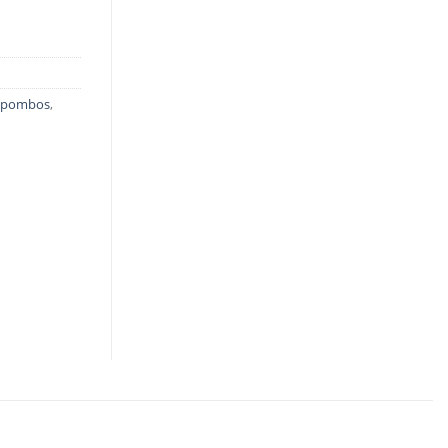
a pombos
,