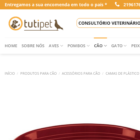
Skip
Entregamos a sua encomenda em todo o país *
219617
to
content
CONSULTÓRIO VETERINÁRI
HOME
SOBRE NÓS
AVES
POMBOS
CÃO
GATO
PEIX
INÍCIO
/
PRODUTOS PARA CÃO
/
ACESSÓRIOS PARA CÃO
/
CAMAS DE PLÁSTICO