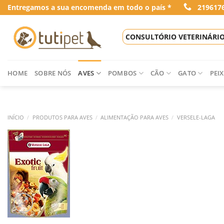
Skip
Entregamos a sua encomenda em todo o país *
219617
to
content
CONSULTÓRIO VETERINÁRI
HOME
SOBRE NÓS
AVES
POMBOS
CÃO
GATO
PEIX
INÍCIO
/
PRODUTOS PARA AVES
/
ALIMENTAÇÃO PARA AVES
/
VERSELE-LAGA