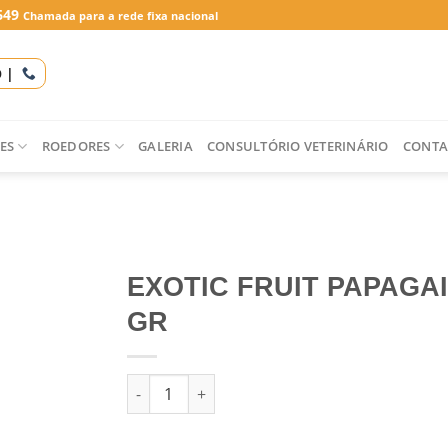
649
Chamada para a rede fixa nacional
O |
ES
ROEDORES
GALERIA
CONSULTÓRIO VETERINÁRIO
CONTA
EXOTIC FRUIT PAPAGAI
GR
Quantidade de EXOTIC FRUIT PAPAGAIO 600 