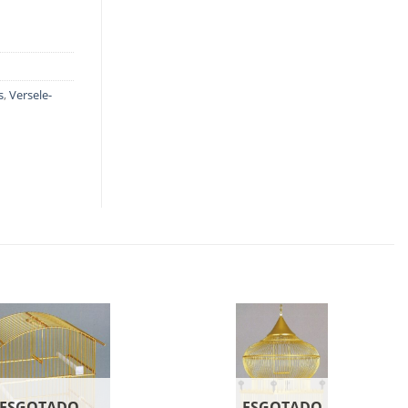
s
,
Versele-
ESGOTADO
ESGOTADO