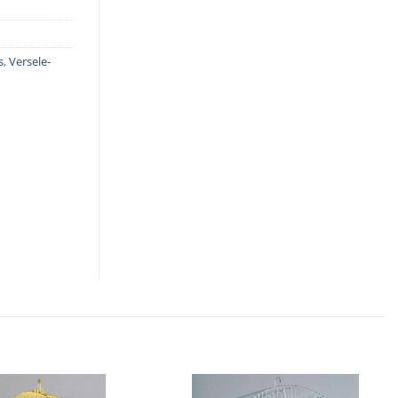
s
,
Versele-