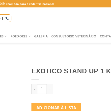
649
Chamada para a rede fixa nacional
O |
ES
ROEDORES
GALERIA
CONSULTÓRIO VETERINÁRIO
CONTA
EXOTICO STAND UP 1 
Quantidade de EXOTICO STAND UP 1 KG
ADICIONAR À LISTA