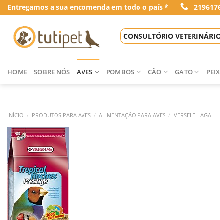
Skip
Entregamos a sua encomenda em todo o país *
219617
to
content
CONSULTÓRIO VETERINÁRI
HOME
SOBRE NÓS
AVES
POMBOS
CÃO
GATO
PEIX
INÍCIO
/
PRODUTOS PARA AVES
/
ALIMENTAÇÃO PARA AVES
/
VERSELE-LAGA