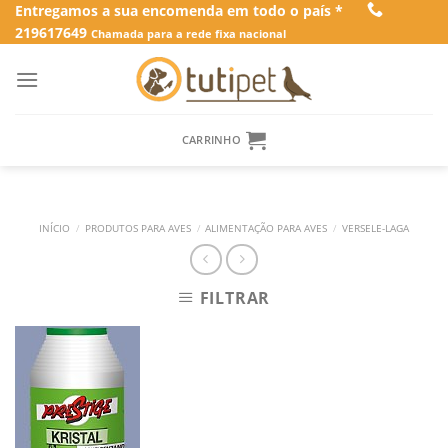
Skip
Entregamos a sua encomenda em todo o país *
219617649
to
Chamada para a rede fixa nacional
content
CARRINHO
INÍCIO
/
PRODUTOS PARA AVES
/
ALIMENTAÇÃO PARA AVES
/
VERSELE-LAGA
FILTRAR