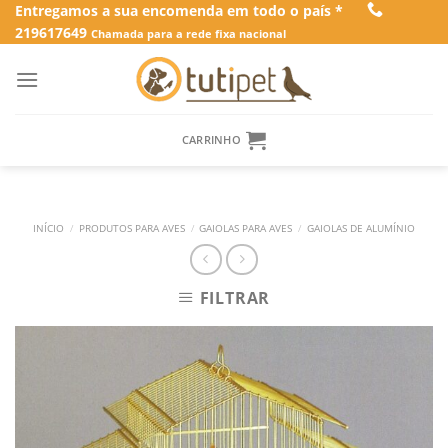
Skip
Entregamos a sua encomenda em todo o país *
219617649
to
Chamada para a rede fixa nacional
content
CARRINHO
INÍCIO
/
PRODUTOS PARA AVES
/
GAIOLAS PARA AVES
/
GAIOLAS DE ALUMÍNIO
FILTRAR