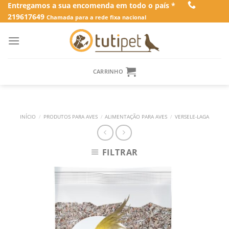
Skip
Entregamos a sua encomenda em todo o país *
219617649
to
Chamada para a rede fixa nacional
content
CARRINHO
INÍCIO
/
PRODUTOS PARA AVES
/
ALIMENTAÇÃO PARA AVES
/
VERSELE-LAGA
FILTRAR