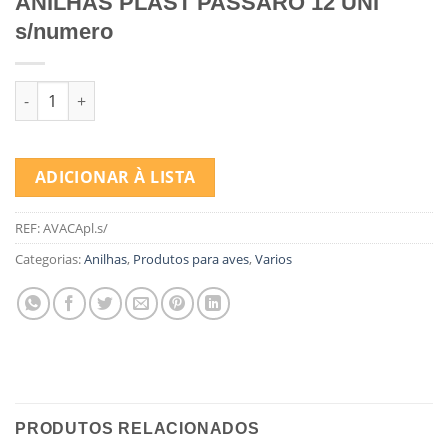
ANILHAS PLAST PASSARO 12 UNI
s/numero
Quantidade de ANILHAS PLAST PASSARO 12 UNI s/numero
ADICIONAR À LISTA
REF:
AVACApl.s/
Categorias:
Anilhas
,
Produtos para aves
,
Varios
PRODUTOS RELACIONADOS