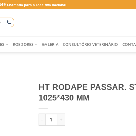
649
Chamada para a rede fixa nacional
O |
ES
ROEDORES
GALERIA
CONSULTÓRIO VETERINÁRIO
CONTA
HT RODAPE PASSAR. S
1025*430 MM
Quantidade de HT RODAPE PASSAR. STYLE 10