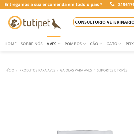
Skip
Entregamos a sua encomenda em todo o país *
219617
to
content
CONSULTÓRIO VETERINÁRI
HOME
SOBRE NÓS
AVES
POMBOS
CÃO
GATO
PEIX
INÍCIO
/
PRODUTOS PARA AVES
/
GAIOLAS PARA AVES
/
SUPORTES E TRIPÉS