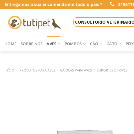
Skip
Entregamos a sua encomenda em todo o país *
219617
to
content
CONSULTÓRIO VETERINÁRI
HOME
SOBRE NÓS
AVES
POMBOS
CÃO
GATO
PEIX
INÍCIO
/
PRODUTOS PARA AVES
/
GAIOLAS PARA AVES
/
SUPORTES E TRIPÉS