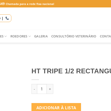
649
Chamada para a rede fixa nacional
O |
ES
ROEDORES
GALERIA
CONSULTÓRIO VETERINÁRIO
CONTA
HT TRIPE 1/2 RECTAN
Quantidade de HT TRIPE 1/2 RECTANGULAR
ADICIONAR À LISTA