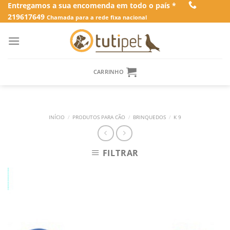
Skip
Entregamos a sua encomenda em todo o país *
219617649
to
Chamada para a rede fixa nacional
content
CARRINHO
INÍCIO
/
PRODUTOS PARA CÃO
/
BRINQUEDOS
/
K 9
FILTRAR