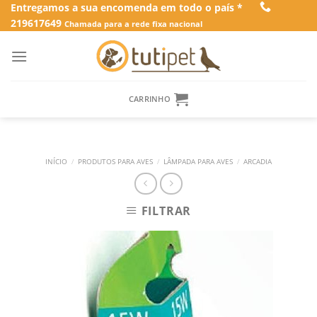
Skip
Entregamos a sua encomenda em todo o país *
219617649
to
Chamada para a rede fixa nacional
content
CARRINHO
INÍCIO
/
PRODUTOS PARA AVES
/
LÂMPADA PARA AVES
/
ARCADIA
FILTRAR