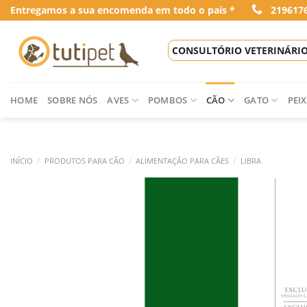
Skip
Entregamos a sua encomenda em todo o país *
219617
to
content
CONSULTÓRIO VETERINÁRI
HOME
SOBRE NÓS
AVES
POMBOS
CÃO
GATO
PEIX
INÍCIO
/
PRODUTOS PARA CÃO
/
ALIMENTAÇÃO PARA CÃES
/
LIBRA