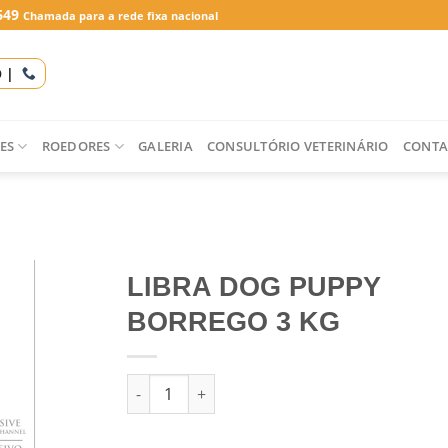
649
Chamada para a rede fixa nacional
O |
ES
ROEDORES
GALERIA
CONSULTÓRIO VETERINÁRIO
CONTA
LIBRA DOG PUPPY
BORREGO 3 KG
Quantidade de LIBRA DOG PUPPY BORREGO 3